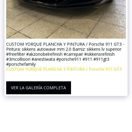
CUSTOM YORQUE PLANCHA Y PINTURA / Porsche 911 GT3 -
Pintura: sikkens autowave mm 2.0 Barniz: sikkens lv superior
#freefilter #akzonobelrefinish #carrepair #sikkensrefinish
#3mcollision #anestiwata #porsche911 #911 #911gt3
#porschefamily
CUSTOM YORQUE PLANCHA Y PINTURA / Porsche 911 GT3
VER LA GALERÍA COMPLETA